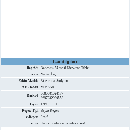
İlaç Bilgileri
İlaç Adı:
Boneplus 75 mg 6 Efervesan Tablet
Firma:
Neutec İlaç
Etkin Madde:
Risedronat Sodyum
ATC Kodu:
M05BA07
8680881024177
Barkod:
8697932020552
Fiyatı:
1.999,11 TL
Reçete Tipi:
Beyaz Reçete
e-Reçete:
Pasif
Temin:
İlacınızı sadece eczaneden alınız!