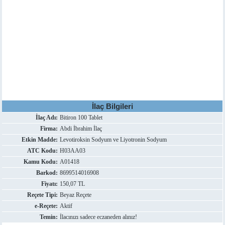
İlaç Bilgileri
İlaç Adı:
Bitiron 100 Tablet
Firma:
Abdi İbrahim İlaç
Etkin Madde:
Levotiroksin Sodyum ve Liyotronin Sodyum
ATC Kodu:
H03AA03
Kamu Kodu:
A01418
Barkod:
8699514016908
Fiyatı:
150,07 TL
Reçete Tipi:
Beyaz Reçete
e-Reçete:
Aktif
Temin:
İlacınızı sadece eczaneden alınız!