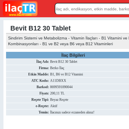
Bevit B12 30 Tablet
Sindirim Sistemi ve Metabolizma - Vitamin İlaçları - B1 Vitamini 
Kombinasyonları - B1 ve B2 veya B6 veya B12 Vitaminleri
İlaç Bilgileri
İlaç Adı:
Bevit B12 30 Tablet
Firma:
Berko İlaç
Etkin Madde:
B1, B6 ve B12 Vitamini
ATC Kodu:
A11DBXX
Barkod:
8699591090044
Fiyatı:
200,11 TL
Reçete Tipi:
Beyaz Reçete
e-Reçete:
Aktif
Temin:
İlacınızı sadece eczaneden alınız!