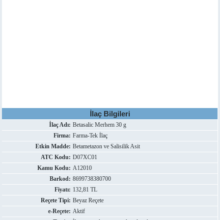
İlaç Bilgileri
İlaç Adı:
Betasalic Merhem 30 g
Firma:
Farma-Tek İlaç
Etkin Madde:
Betametazon ve Salisilik Asit
ATC Kodu:
D07XC01
Kamu Kodu:
A12010
Barkod:
8699738380700
Fiyatı:
132,81 TL
Reçete Tipi:
Beyaz Reçete
e-Reçete:
Aktif