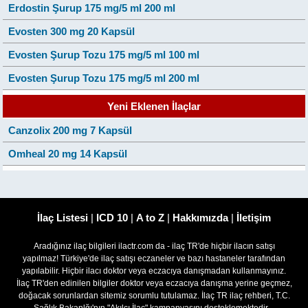
Erdostin Şurup 175 mg/5 ml 200 ml
Evosten 300 mg 20 Kapsül
Evosten Şurup Tozu 175 mg/5 ml 100 ml
Evosten Şurup Tozu 175 mg/5 ml 200 ml
Yeni Eklenen İlaçlar
Canzolix 200 mg 7 Kapsül
Omheal 20 mg 14 Kapsül
İlaç Listesi
|
ICD 10
|
A to Z
|
Hakkımızda
|
İletişim
Aradığınız ilaç bilgileri ilactr.com da - ilaç TR'de hiçbir ilacın satışı
yapılmaz! Türkiye'de ilaç satışı eczaneler ve bazı hastaneler tarafından
yapılabilir. Hiçbir ilacı doktor veya eczacıya danışmadan kullanmayınız.
İlaç TR'den edinilen bilgiler doktor veya eczacıya danışma yerine geçmez,
doğacak sorunlardan sitemiz sorumlu tutulamaz. İlaç TR ilaç rehberi, T.C.