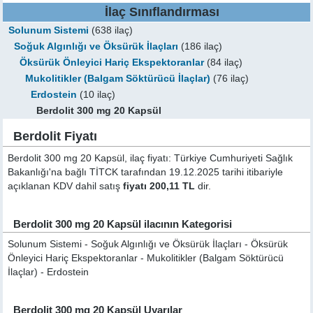
İlaç Sınıflandırması
Solunum Sistemi
(638 ilaç)
Soğuk Algınlığı ve Öksürük İlaçları
(186 ilaç)
Öksürük Önleyici Hariç Ekspektoranlar
(84 ilaç)
Mukolitikler (Balgam Söktürücü İlaçlar)
(76 ilaç)
Erdostein
(10 ilaç)
Berdolit 300 mg 20 Kapsül
Berdolit Fiyatı
Berdolit 300 mg 20 Kapsül, ilaç fiyatı: Türkiye Cumhuriyeti Sağlık
Bakanlığı'na bağlı TİTCK tarafından 19.12.2025 tarihi itibariyle
açıklanan KDV dahil satış
fiyatı 200,11 TL
dir.
Berdolit 300 mg 20 Kapsül ilacının Kategorisi
Solunum Sistemi - Soğuk Algınlığı ve Öksürük İlaçları - Öksürük
Önleyici Hariç Ekspektoranlar - Mukolitikler (Balgam Söktürücü
İlaçlar) - Erdostein
Berdolit 300 mg 20 Kapsül Uyarılar