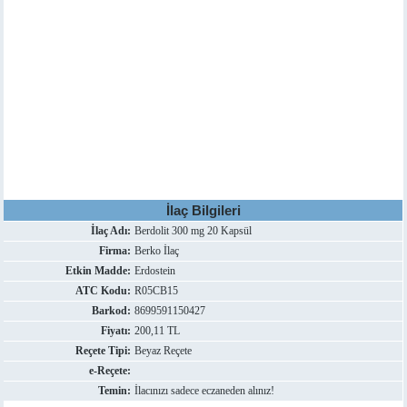
İlaç Bilgileri
İlaç Adı:
Berdolit 300 mg 20 Kapsül
Firma:
Berko İlaç
Etkin Madde:
Erdostein
ATC Kodu:
R05CB15
Barkod:
8699591150427
Fiyatı:
200,11 TL
Reçete Tipi:
Beyaz Reçete
e-Reçete:
Temin:
İlacınızı sadece eczaneden alınız!