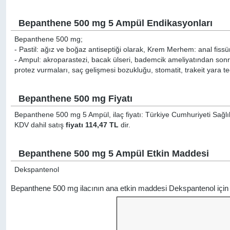
Bepanthene 500 mg 5 Ampül Endikasyonları
Bepanthene 500 mg;
- Pastil: ağız ve boğaz antiseptiği olarak, Krem Merhem: anal fiss
- Ampul: akroparastezi, bacak ülseri, bademcik ameliyatından sonra, b
protez vurmaları, saç gelişmesi bozukluğu, stomatit, trakeit yara teda
Bepanthene 500 mg Fiyatı
Bepanthene 500 mg 5 Ampül, ilaç fiyatı: Türkiye Cumhuriyeti Sağlık
KDV dahil satış
fiyatı 114,47 TL
dir.
Bepanthene 500 mg 5 Ampül Etkin Maddesi
Dekspantenol
Bepanthene 500 mg ilacının ana etkin maddesi Dekspantenol içi