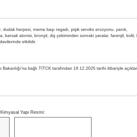
ür, dudak herpesi, meme başı regadı, pişik serviks erozyonu, yanık,
arsak atonisi, bronşit, diş çekiminden sonraki yaralar, farenjit, kolit, l
vilerinde etkilidir.
 Bakanlığı'na bağlı TİTCK tarafından 19.12.2025 tarihi itibariyle açıkl
n Kimyasal Yapı Resmi: