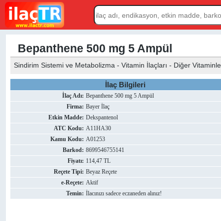
Bepanthene 500 mg 5 Ampül
Sindirim Sistemi ve Metabolizma - Vitamin İlaçları - Diğer Vitaminle
İlaç Bilgileri
İlaç Adı:
Bepanthene 500 mg 5 Ampül
Firma:
Bayer İlaç
Etkin Madde:
Dekspantenol
ATC Kodu:
A11HA30
Kamu Kodu:
A01253
Barkod:
8699546755141
Fiyatı:
114,47 TL
Reçete Tipi:
Beyaz Reçete
e-Reçete:
Aktif
Temin:
İlacınızı sadece eczaneden alınız!