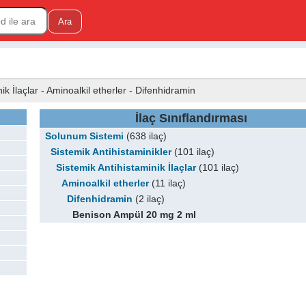
k İlaçlar - Aminoalkil etherler - Difenhidramin
İlaç Sınıflandırması
Solunum Sistemi
(638 ilaç)
Sistemik Antihistaminikler
(101 ilaç)
Sistemik Antihistaminik İlaçlar
(101 ilaç)
Aminoalkil etherler
(11 ilaç)
Difenhidramin
(2 ilaç)
Benison Ampül 20 mg 2 ml