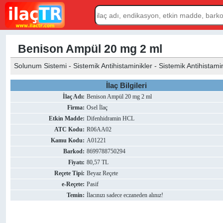
Benison Ampül 20 mg 2 ml
Solunum Sistemi - Sistemik Antihistaminikler - Sistemik Antihistamini
İlaç Bilgileri
İlaç Adı:
Benison Ampül 20 mg 2 ml
Firma:
Osel İlaç
Etkin Madde:
Difenhidramin HCL
ATC Kodu:
R06AA02
Kamu Kodu:
A01221
Barkod:
8699788750294
Fiyatı:
80,57 TL
Reçete Tipi:
Beyaz Reçete
e-Reçete:
Pasif
Temin:
İlacınızı sadece eczaneden alınız!