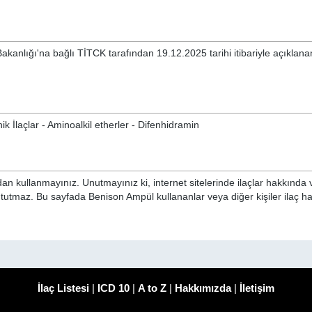
Bakanlığı'na bağlı TİTCK tarafından 19.12.2025 tarihi itibariyle açıklan
k İlaçlar - Aminoalkil etherler - Difenhidramin
n kullanmayınız. Unutmayınız ki, internet sitelerinde ilaçlar hakkında 
i tutmaz. Bu sayfada Benison Ampül kullananlar veya diğer kişiler ilaç h
İlaç Listesi
|
ICD 10
|
A to Z
|
Hakkımızda
|
İletişim