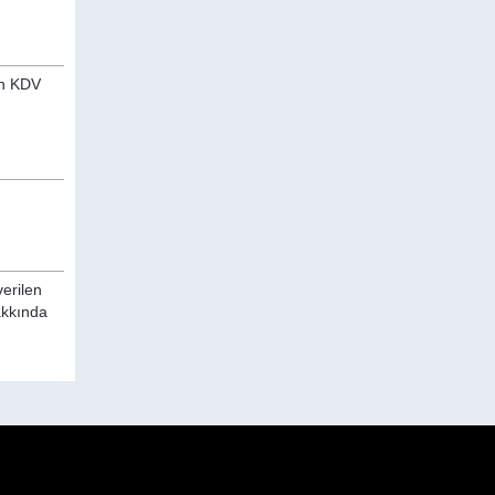
an KDV
verilen
akkında