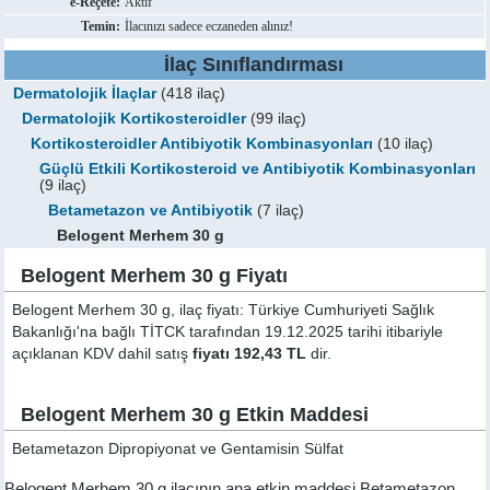
e-Reçete:
Aktif
Temin:
İlacınızı sadece eczaneden alınız!
İlaç Sınıflandırması
Dermatolojik İlaçlar
(418 ilaç)
Dermatolojik Kortikosteroidler
(99 ilaç)
Kortikosteroidler Antibiyotik Kombinasyonları
(10 ilaç)
Güçlü Etkili Kortikosteroid ve Antibiyotik Kombinasyonları
(9 ilaç)
Betametazon ve Antibiyotik
(7 ilaç)
Belogent Merhem 30 g
Belogent Merhem 30 g Fiyatı
Belogent Merhem 30 g, ilaç fiyatı: Türkiye Cumhuriyeti Sağlık
Bakanlığı'na bağlı TİTCK tarafından 19.12.2025 tarihi itibariyle
açıklanan KDV dahil satış
fiyatı 192,43 TL
dir.
Belogent Merhem 30 g Etkin Maddesi
Betametazon Dipropiyonat ve Gentamisin Sülfat
Belogent Merhem 30 g ilacının ana etkin maddesi Betametazon