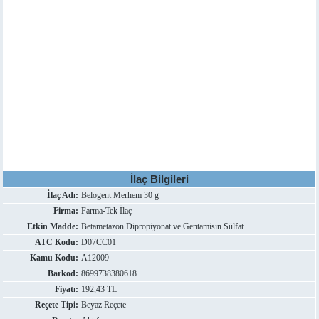
İlaç Bilgileri
İlaç Adı:
Belogent Merhem 30 g
Firma:
Farma-Tek İlaç
Etkin Madde:
Betametazon Dipropiyonat ve Gentamisin Sülfat
ATC Kodu:
D07CC01
Kamu Kodu:
A12009
Barkod:
8699738380618
Fiyatı:
192,43 TL
Reçete Tipi:
Beyaz Reçete