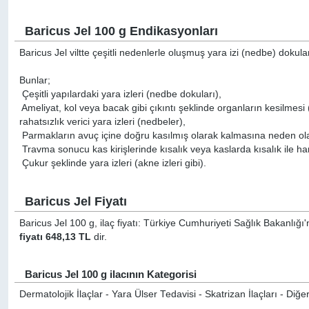
Baricus Jel 100 g Endikasyonları
Baricus Jel viltte çeşitli nedenlerle oluşmuş yara izi (nedbe) dokuları
Bunlar;
 Çeşitli yapılardaki yara izleri (nedbe dokuları),
 Ameliyat, kol veya bacak gibi çıkıntı şeklinde organların kesilme
rahatsızlık verici yara izleri (nedbeler),
 Parmakların avuç içine doğru kasılmış olarak kalmasına neden olan
 Travma sonucu kas kirişlerinde kısalık veya kaslarda kısalık ile h
 Çukur şeklinde yara izleri (akne izleri gibi).
Baricus Jel Fiyatı
Baricus Jel 100 g, ilaç fiyatı: Türkiye Cumhuriyeti Sağlık Bakanlığı
fiyatı 648,13 TL
dir.
Baricus Jel 100 g ilacının Kategorisi
Dermatolojik İlaçlar - Yara Ülser Tedavisi - Skatrizan İlaçları - Diğe