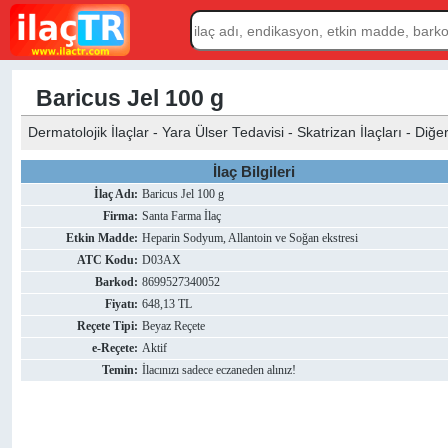
Baricus Jel 100 g
Dermatolojik İlaçlar - Yara Ülser Tedavisi - Skatrizan İlaçları - Diğe
İlaç Bilgileri
İlaç Adı:
Baricus Jel 100 g
Firma:
Santa Farma İlaç
Etkin Madde:
Heparin Sodyum, Allantoin ve Soğan ekstresi
ATC Kodu:
D03AX
Barkod:
8699527340052
Fiyatı:
648,13 TL
Reçete Tipi:
Beyaz Reçete
e-Reçete:
Aktif
Temin:
İlacınızı sadece eczaneden alınız!