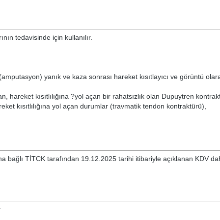
nın tedavisinde için kullanılır.
si (amputasyon) yanık ve kaza sonrası hareket kısıtlayıcı ve görüntü olar
, hareket kısıtlılığına ?yol açan bir rahatsızlık olan Dupuytren kontrak
areket kısıtlılığına yol açan durumlar (travmatik tendon kontraktürü),
'na bağlı TİTCK tarafından 19.12.2025 tarihi itibariyle açıklanan KDV dah
r