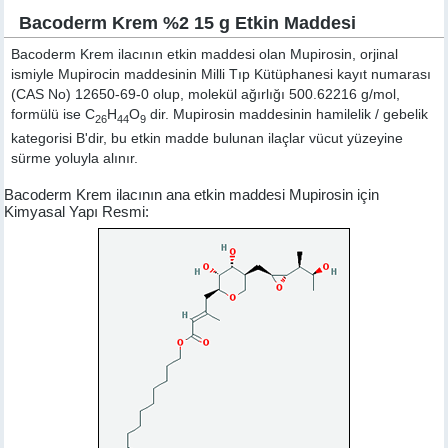
Bacoderm Krem %2 15 g Etkin Maddesi
Bacoderm Krem ilacının etkin maddesi olan Mupirosin, orjinal
ismiyle
Mupirocin
maddesinin Milli Tıp Kütüphanesi kayıt numarası
(CAS No) 12650-69-0 olup, molekül ağırlığı 500.62216 g/mol,
formülü ise C
H
O
dir. Mupirosin maddesinin hamilelik / gebelik
26
44
9
kategorisi B'dir, bu etkin madde bulunan ilaçlar vücut yüzeyine
sürme yoluyla alınır.
Bacoderm Krem ilacının ana etkin maddesi Mupirosin için
Kimyasal Yapı Resmi: