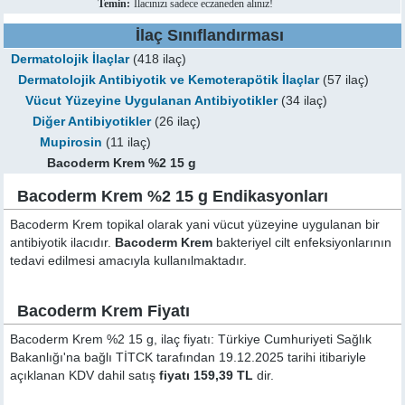
Temin:
İlacınızı sadece eczaneden alınız!
İlaç Sınıflandırması
Dermatolojik İlaçlar
(418 ilaç)
Dermatolojik Antibiyotik ve Kemoterapötik İlaçlar
(57 ilaç)
Vücut Yüzeyine Uygulanan Antibiyotikler
(34 ilaç)
Diğer Antibiyotikler
(26 ilaç)
Mupirosin
(11 ilaç)
Bacoderm Krem %2 15 g
Bacoderm Krem %2 15 g Endikasyonları
Bacoderm Krem topikal olarak yani vücut yüzeyine uygulanan bir
antibiyotik ilacıdır.
Bacoderm Krem
bakteriyel cilt enfeksiyonlarının
tedavi edilmesi amacıyla kullanılmaktadır.
Bacoderm Krem Fiyatı
Bacoderm Krem %2 15 g, ilaç fiyatı: Türkiye Cumhuriyeti Sağlık
Bakanlığı'na bağlı TİTCK tarafından 19.12.2025 tarihi itibariyle
açıklanan KDV dahil satış
fiyatı 159,39 TL
dir.