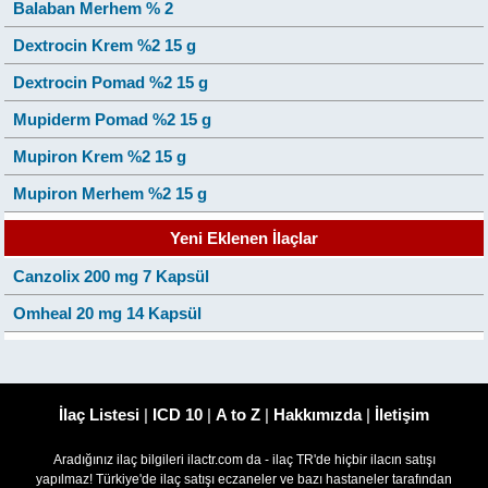
Balaban Merhem % 2
Dextrocin Krem %2 15 g
Dextrocin Pomad %2 15 g
Mupiderm Pomad %2 15 g
Mupiron Krem %2 15 g
Mupiron Merhem %2 15 g
Yeni Eklenen İlaçlar
Canzolix 200 mg 7 Kapsül
Omheal 20 mg 14 Kapsül
İlaç Listesi
|
ICD 10
|
A to Z
|
Hakkımızda
|
İletişim
Aradığınız ilaç bilgileri ilactr.com da - ilaç TR'de hiçbir ilacın satışı
yapılmaz! Türkiye'de ilaç satışı eczaneler ve bazı hastaneler tarafından