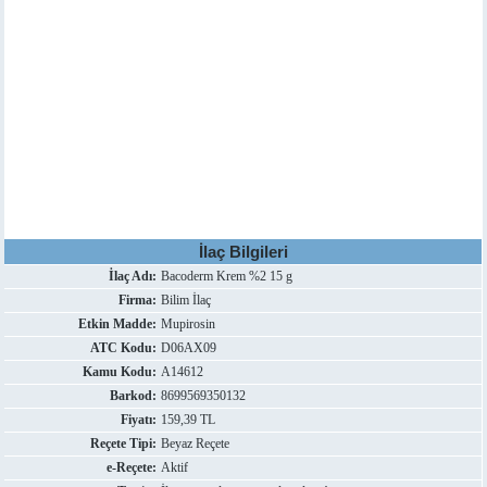
İlaç Bilgileri
İlaç Adı:
Bacoderm Krem %2 15 g
Firma:
Bilim İlaç
Etkin Madde:
Mupirosin
ATC Kodu:
D06AX09
Kamu Kodu:
A14612
Barkod:
8699569350132
Fiyatı:
159,39 TL
Reçete Tipi:
Beyaz Reçete
e-Reçete:
Aktif