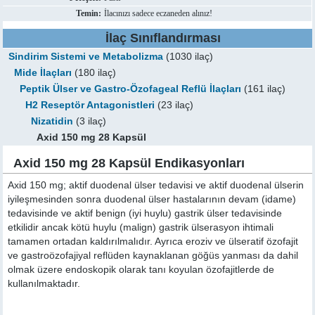
Temin:
İlacınızı sadece eczaneden alınız!
İlaç Sınıflandırması
Sindirim Sistemi ve Metabolizma
(1030 ilaç)
Mide İlaçları
(180 ilaç)
Peptik Ülser ve Gastro-Özofageal Reflü İlaçları
(161 ilaç)
H2 Reseptör Antagonistleri
(23 ilaç)
Nizatidin
(3 ilaç)
Axid 150 mg 28 Kapsül
Axid 150 mg 28 Kapsül Endikasyonları
Axid 150 mg; aktif duodenal ülser tedavisi ve aktif duodenal ülserin
iyileşmesinden sonra duodenal ülser hastalarının devam (idame)
tedavisinde ve aktif benign (iyi huylu) gastrik ülser tedavisinde
etkilidir ancak kötü huylu (malign) gastrik ülserasyon ihtimali
tamamen ortadan kaldırılmalıdır. Ayrıca eroziv ve ülseratif özofajit
ve gastroözofajiyal reflüden kaynaklanan göğüs yanması da dahil
olmak üzere endoskopik olarak tanı koyulan özofajitlerde de
kullanılmaktadır.