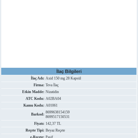
İlaç Bilgileri
İlaç Adı:
Axid 150 mg 28 Kapsül
Firma:
Teva İlaç
Etkin Madde:
Nizatidin
ATC Kodu:
A02BA04
Kamu Kodu:
A01061
8699638154159
Barkod:
8699517150531
Fiyatı:
142,37 TL
Reçete Tipi:
Beyaz Reçete
e-Reçete:
Pasif