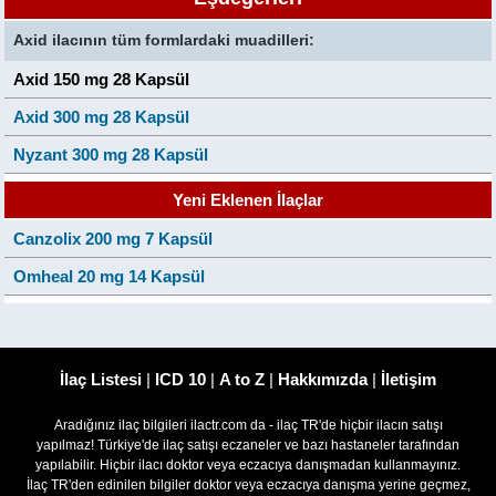
Axid ilacının tüm formlardaki muadilleri:
Axid 150 mg 28 Kapsül
Axid 300 mg 28 Kapsül
Nyzant 300 mg 28 Kapsül
Yeni Eklenen İlaçlar
Canzolix 200 mg 7 Kapsül
Omheal 20 mg 14 Kapsül
İlaç Listesi
|
ICD 10
|
A to Z
|
Hakkımızda
|
İletişim
Aradığınız ilaç bilgileri ilactr.com da - ilaç TR'de hiçbir ilacın satışı
yapılmaz! Türkiye'de ilaç satışı eczaneler ve bazı hastaneler tarafından
yapılabilir. Hiçbir ilacı doktor veya eczacıya danışmadan kullanmayınız.
İlaç TR'den edinilen bilgiler doktor veya eczacıya danışma yerine geçmez,