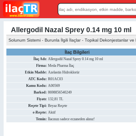
Allergodil Nazal Sprey 0.14 mg 10 ml
Solunum Sistemi - Burunla İlgili İlaçlar - Topikal Dekonjestanlar ve Di
İlaç Bilgileri
İlaç Adı:
Allergodil Nazal Sprey 0.14 mg 10 ml
Firma:
Meda Pharma İlaç
Etkin Madde:
Azelastin Hidroklorür
ATC Kodu:
R01AC03
Kamu Kodu:
A00569
Barkod:
8698856540249
Fiyatı:
132,81 TL
Reçete Tipi:
Beyaz Reçete
e-Reçete:
Aktif
Temin:
İlacınızı sadece eczaneden alınız!