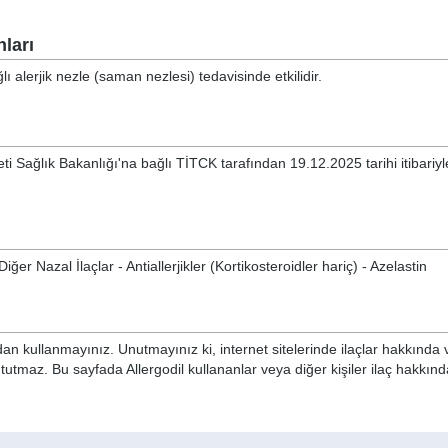
ları
 alerjik nezle (saman nezlesi) tedavisinde etkilidir.
ti Sağlık Bakanlığı'na bağlı TİTCK tarafından 19.12.2025 tarihi itibariyl
ğer Nazal İlaçlar - Antiallerjikler (Kortikosteroidler hariç) - Azelastin
n kullanmayınız. Unutmayınız ki, internet sitelerinde ilaçlar hakkında 
 tutmaz. Bu sayfada Allergodil kullananlar veya diğer kişiler ilaç hakkı