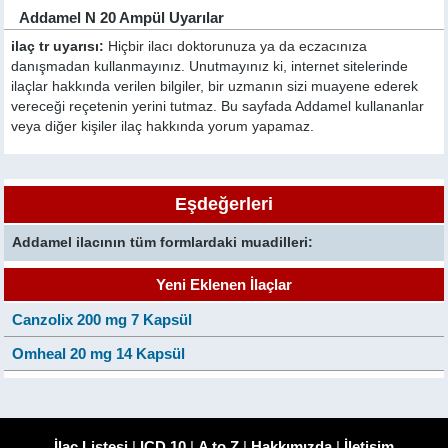
Addamel N 20 Ampül Uyarılar
ilaç tr uyarısı:
Hiçbir ilacı doktorunuza ya da eczacınıza
danışmadan kullanmayınız. Unutmayınız ki, internet sitelerinde
ilaçlar hakkında verilen bilgiler, bir uzmanın sizi muayene ederek
vereceği reçetenin yerini tutmaz. Bu sayfada Addamel kullananlar
veya diğer kişiler ilaç hakkında yorum yapamaz.
Eşdeğerleri
Addamel ilacının tüm formlardaki muadilleri:
Yeni Eklenen İlaçlar
Canzolix 200 mg 7 Kapsül
Omheal 20 mg 14 Kapsül
İlaç Listesi
|
ICD 10
|
A to Z
|
Hakkımızda
|
İletişim