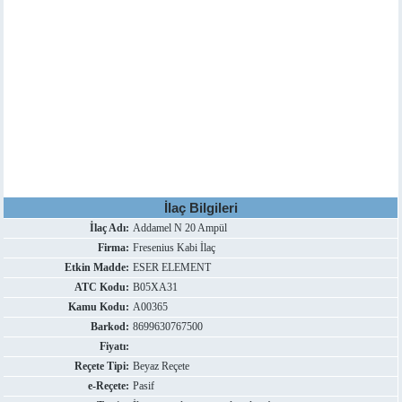
İlaç Bilgileri
İlaç Adı:
Addamel N 20 Ampül
Firma:
Fresenius Kabi İlaç
Etkin Madde:
ESER ELEMENT
ATC Kodu:
B05XA31
Kamu Kodu:
A00365
Barkod:
8699630767500
Fiyatı:
Reçete Tipi:
Beyaz Reçete
e-Reçete:
Pasif