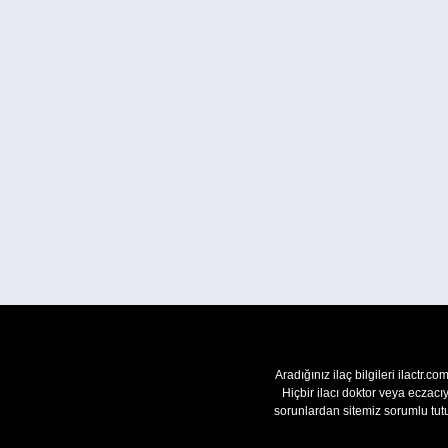
Aradığınız ilaç bilgileri ilactr.c
Hiçbir ilacı doktor veya eczac
sorunlardan sitemiz sorumlu tutu