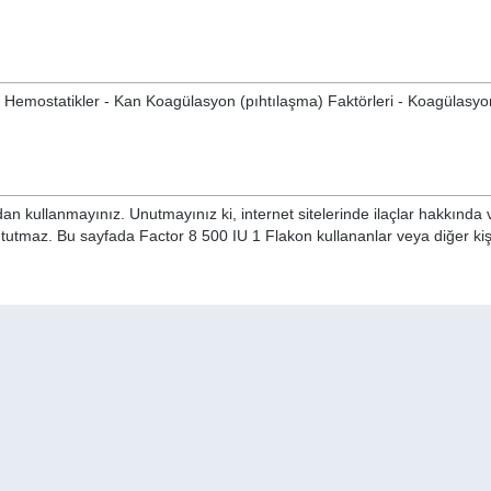
ğer Hemostatikler - Kan Koagülasyon (pıhtılaşma) Faktörleri - Koagülasyo
n kullanmayınız. Unutmayınız ki, internet sitelerinde ilaçlar hakkında 
 tutmaz. Bu sayfada Factor 8 500 IU 1 Flakon kullananlar veya diğer kişi