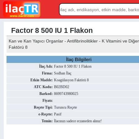
Factor 8 500 IU 1 Flakon
Kan ve Kan Yapıcı Organlar - Antifibrinolitikler - K Vitamini ve Di
Faktörü 8
İlaç Bilgileri
İlaç Adı:
Factor 8 500 IU 1 Flakon
Firma:
Sodhan İlaç
Etkin Madde:
Koagülasyon Faktörü 8
ATC Kodu:
B02BD02
Barkod:
8699743980025
Fiyatı:
Reçete Tipi:
Turuncu Reçete
e-Reçete:
Pasif
Temin:
İlacınızı sadece eczaneden alınız!