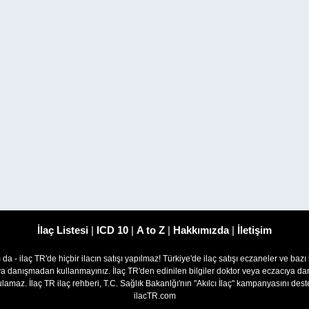
İlaç Listesi
|
ICD 10
|
A to Z
|
Hakkımızda
|
İletişim
om da - ilaç TR'de hiçbir ilacın satışı yapılmaz! Türkiye'de ilaç satışı eczaneler ve bazı
ıya danışmadan kullanmayınız. İlaç TR'den edinilen bilgiler doktor veya eczacıya
lamaz. İlaç TR ilaç rehberi, T.C. Sağlık Bakanlğı'nın "Akılcı İlaç" kampanyasını des
ilacTR.com